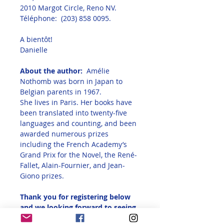
2010 Margot Circle, Reno NV.
Téléphone:  (203) 858 0095.
A bientôt!
Danielle
About the author:  
Amélie 
Nothomb was born in Japan to 
Belgian parents in 1967. 
She lives in Paris. Her books have 
been translated into twenty-five 
languages and counting, and been 
awarded numerous prizes 
including the French Academy’s 
Grand Prix for the Novel, the René-
Fallet, Alain-Fournier, and Jean-
Giono prizes.
Thank you for registering below 
and we looking forward to seeing 
you soon!