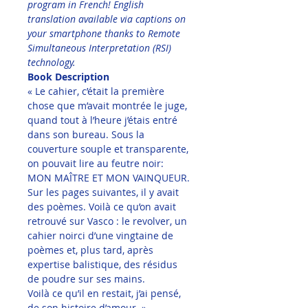
program in French! English 
translation available via captions on 
your smartphone thanks to Remote 
Simultaneous Interpretation (RSI) 
technology.
Book Description
« Le cahier, c’était la première 
chose que m’avait montrée le juge, 
quand tout à l’heure j’étais entré 
dans son bureau. Sous la 
couverture souple et transparente, 
on pouvait lire au feutre noir: 
MON MAÎTRE ET MON VAINQUEUR.
Sur les pages suivantes, il y avait 
des poèmes. Voilà ce qu’on avait 
retrouvé sur Vasco : le revolver, un 
cahier noirci d’une vingtaine de 
poèmes et, plus tard, après 
expertise balistique, des résidus 
de poudre sur ses mains.
Voilà ce qu’il en restait, j’ai pensé, 
de son histoire d’amour. »